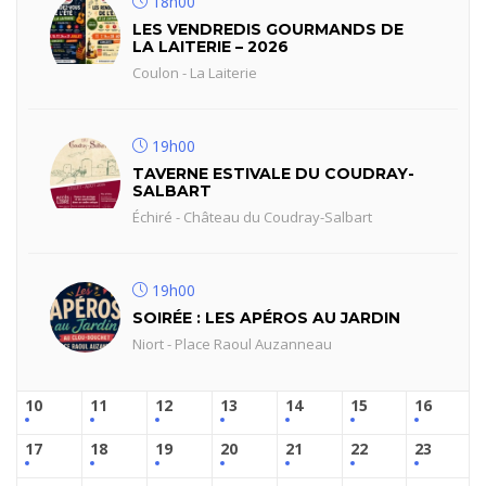
18h00
LES VENDREDIS GOURMANDS DE
LA LAITERIE – 2026
Coulon - La Laiterie
19h00
TAVERNE ESTIVALE DU COUDRAY-
SALBART
Échiré - Château du Coudray-Salbart
19h00
SOIRÉE : LES APÉROS AU JARDIN
Niort - Place Raoul Auzanneau
10
11
12
13
14
15
16
17
18
19
20
21
22
23