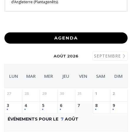
d’Angleterre (Plantagenêts).
AGENDA
SEPTEMBRE
AOÛT 2026
LUN
MAR
MER
JEU
VEN
SAM
DIM
27
28
29
30
31
1
2
3
4
5
6
7
8
9
ÉVÉNEMENTS POUR LE
7
AOÛT