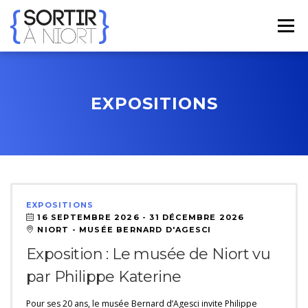
Aller
au
Menu
contenu
ACCUEIL
AGENDA
☀ ÉTÉ 2026 ☀
LIEUX
EXPOSITIONS
BONS PLANS
CONTACT
FRENCH
▼
EXPOSITIONS
16 SEPTEMBRE 2026 -
31 DÉCEMBRE 2026
NIORT - MUSÉE BERNARD D'AGESCI
Exposition : Le musée de Niort vu
par Philippe Katerine
Pour ses 20 ans, le musée Bernard d’Agesci invite Philippe