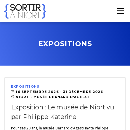
Aller
au
Menu
contenu
ACCUEIL
AGENDA
☀ ÉTÉ 2026 ☀
LIEUX
EXPOSITIONS
BONS PLANS
CONTACT
FRENCH
▼
EXPOSITIONS
16 SEPTEMBRE 2026 -
31 DÉCEMBRE 2026
NIORT - MUSÉE BERNARD D'AGESCI
Exposition : Le musée de Niort vu
par Philippe Katerine
Pour ses 20 ans, le musée Bernard d’Agesci invite Philippe