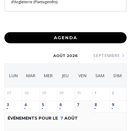
d’Angleterre (Plantagenêts).
AGENDA
SEPTEMBRE
AOÛT 2026
LUN
MAR
MER
JEU
VEN
SAM
DIM
27
28
29
30
31
1
2
3
4
5
6
7
8
9
ÉVÉNEMENTS POUR LE
7
AOÛT