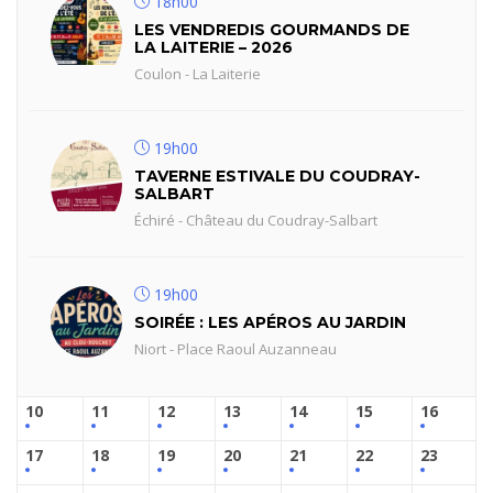
18h00
LES VENDREDIS GOURMANDS DE
LA LAITERIE – 2026
Coulon - La Laiterie
19h00
TAVERNE ESTIVALE DU COUDRAY-
SALBART
Échiré - Château du Coudray-Salbart
19h00
SOIRÉE : LES APÉROS AU JARDIN
Niort - Place Raoul Auzanneau
10
11
12
13
14
15
16
17
18
19
20
21
22
23