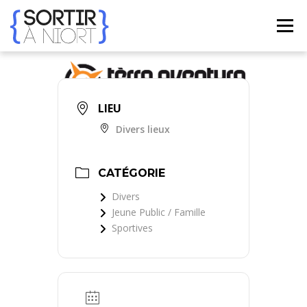
Aller
au
Menu
contenu
ACCUEIL
AGENDA
☀ ÉTÉ 2026 ☀
LIEUX
LIEU
Divers lieux
BONS PLANS
CONTACT
CATÉGORIE
FRENCH
▼
Divers
Jeune Public / Famille
Sportives