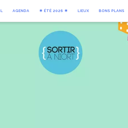
IL
AGENDA
☀ ÉTÉ 2026 ☀
LIEUX
BONS PLANS