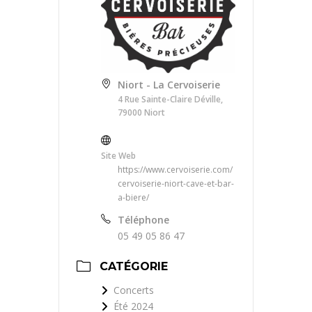
Niort - La Cervoiserie
4 Rue Sainte-Claire Déville,
79000 Niort
Site Web
https://www.cervoiserie.com/
cervoiserie-niort-cave-et-bar-
a-biere/
Téléphone
05 49 05 86 47
CATÉGORIE
Concerts
Été 2024