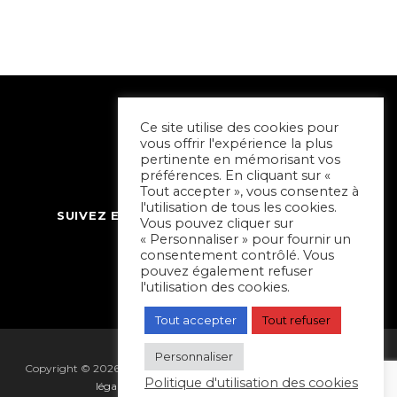
Ce site utilise des cookies pour
vous offrir l'expérience la plus
pertinente en mémorisant vos
préférences. En cliquant sur «
Tout accepter », vous consentez à
l'utilisation de tous les cookies.
SUIVEZ ET CONTACTEZ SORTIR À NIORT
Vous pouvez cliquer sur
« Personnaliser » pour fournir un
consentement contrôlé. Vous
pouvez également refuser
l'utilisation des cookies.
Tout accepter
Tout refuser
Personnaliser
Copyright © 2026 Sortir à Niort | réalisé par
Hapi Collectif
|
Mentions
Politique d'utilisation des cookies
légales
|
Gestion des cookies
|
Plan du site