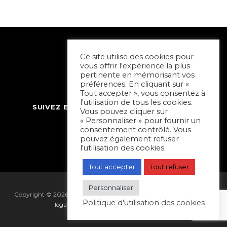
Ce site utilise des cookies pour
vous offrir l'expérience la plus
pertinente en mémorisant vos
préférences. En cliquant sur «
Tout accepter », vous consentez à
l'utilisation de tous les cookies.
SUIVEZ ET CONTACTEZ SORTIR À NIORT
Vous pouvez cliquer sur
« Personnaliser » pour fournir un
consentement contrôlé. Vous
pouvez également refuser
l'utilisation des cookies.
Tout accepter
Tout refuser
Personnaliser
Copyright © 2026 Sortir à Niort | réalisé par
Hapi Collectif
|
Mentions
Politique d'utilisation des cookies
légales
|
Gestion des cookies
|
Plan du site