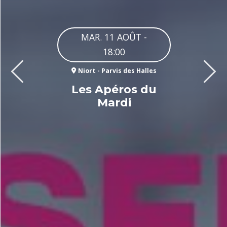
MAR. 11 AOÛT -
18:00
Niort - Parvis des Halles
Précédent
Suiva
Les Apéros du
Mardi