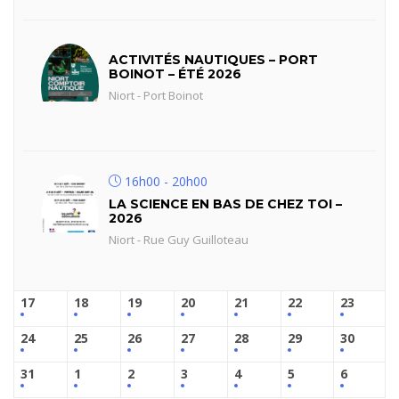
ACTIVITÉS NAUTIQUES – PORT
BOINOT – ÉTÉ 2026
Niort - Port Boinot
16h00 - 20h00
LA SCIENCE EN BAS DE CHEZ TOI –
2026
Niort - Rue Guy Guilloteau
17
18
19
20
21
22
23
24
25
26
27
28
29
30
31
1
2
3
4
5
6