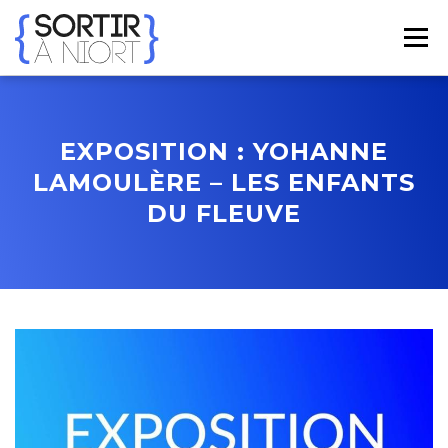
Aller
au
Menu
contenu
ACCUEIL
AGENDA
☀ ÉTÉ 2026 ☀
LIEUX
EXPOSITION : YOHANNE
LAMOULÈRE – LES ENFANTS
BONS PLANS
CONTACT
DU FLEUVE
FRENCH
▼