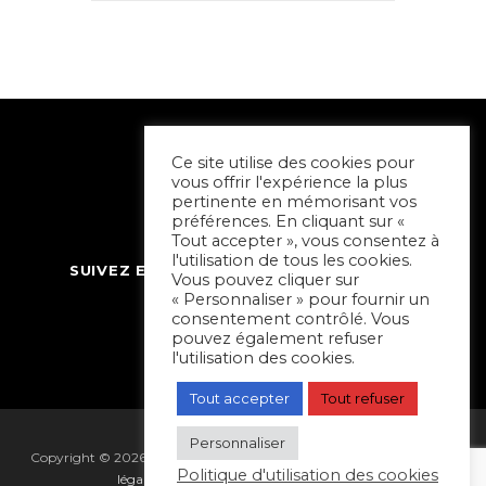
Ce site utilise des cookies pour
vous offrir l'expérience la plus
pertinente en mémorisant vos
préférences. En cliquant sur «
Tout accepter », vous consentez à
l'utilisation de tous les cookies.
SUIVEZ ET CONTACTEZ SORTIR À NIORT
Vous pouvez cliquer sur
« Personnaliser » pour fournir un
consentement contrôlé. Vous
pouvez également refuser
l'utilisation des cookies.
Tout accepter
Tout refuser
Personnaliser
Copyright © 2026 Sortir à Niort | réalisé par
Hapi Collectif
|
Mentions
Politique d'utilisation des cookies
légales
|
Gestion des cookies
|
Plan du site