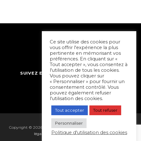
Ce site utilise des cookies pour
vous offrir l'expérience la plus
pertinente en mémorisant vos
préférences. En cliquant sur «
Tout accepter », vous consentez à
l'utilisation de tous les cookies.
SUIVEZ ET CONTACTEZ SORTIR À NIORT
Vous pouvez cliquer sur
« Personnaliser » pour fournir un
consentement contrôlé. Vous
pouvez également refuser
l'utilisation des cookies.
Tout accepter
Tout refuser
Personnaliser
Copyright © 2026 Sortir à Niort | réalisé par
Hapi Collectif
|
Mentions
Politique d'utilisation des cookies
légales
|
Gestion des cookies
|
Plan du site