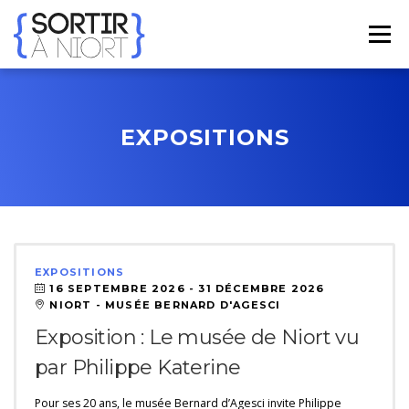
Aller
au
Menu
contenu
ACCUEIL
AGENDA
☀ ÉTÉ 2026 ☀
LIEUX
EXPOSITIONS
BONS PLANS
CONTACT
FRENCH
▼
EXPOSITIONS
16 SEPTEMBRE 2026 -
31 DÉCEMBRE 2026
NIORT - MUSÉE BERNARD D'AGESCI
Exposition : Le musée de Niort vu
par Philippe Katerine
Pour ses 20 ans, le musée Bernard d’Agesci invite Philippe