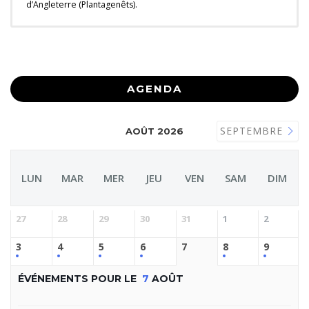
d’Angleterre (Plantagenêts).
AGENDA
SEPTEMBRE
AOÛT 2026
LUN
MAR
MER
JEU
VEN
SAM
DIM
27
28
29
30
31
1
2
3
4
5
6
7
8
9
ÉVÉNEMENTS POUR LE
7
AOÛT