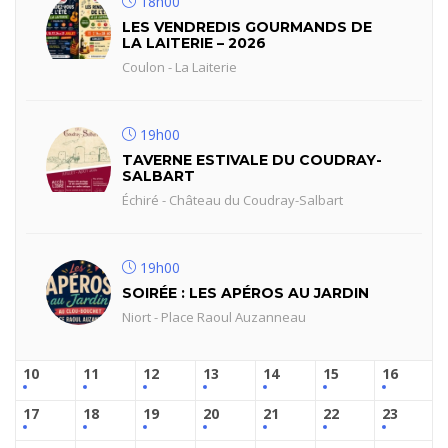
18h00
LES VENDREDIS GOURMANDS DE
LA LAITERIE – 2026
Coulon - La Laiterie
19h00
TAVERNE ESTIVALE DU COUDRAY-
SALBART
Échiré - Château du Coudray-Salbart
19h00
SOIRÉE : LES APÉROS AU JARDIN
Niort - Place Raoul Auzanneau
10
11
12
13
14
15
16
17
18
19
20
21
22
23