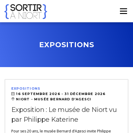
Aller
au
Menu
contenu
ACCUEIL
AGENDA
☀ ÉTÉ 2026 ☀
LIEUX
EXPOSITIONS
BONS PLANS
CONTACT
FRENCH
▼
EXPOSITIONS
16 SEPTEMBRE 2026 -
31 DÉCEMBRE 2026
NIORT - MUSÉE BERNARD D'AGESCI
Exposition : Le musée de Niort vu
par Philippe Katerine
Pour ses 20 ans, le musée Bernard d’Agesci invite Philippe