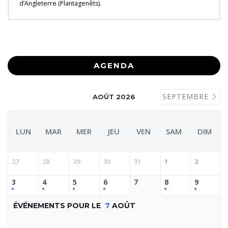
d’Angleterre (Plantagenêts).
AGENDA
SEPTEMBRE
AOÛT 2026
LUN
MAR
MER
JEU
VEN
SAM
DIM
27
28
29
30
31
1
2
3
4
5
6
7
8
9
ÉVÉNEMENTS POUR LE
7
AOÛT