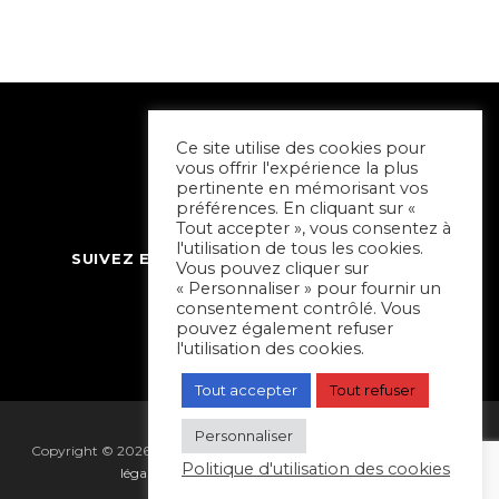
Ce site utilise des cookies pour
vous offrir l'expérience la plus
pertinente en mémorisant vos
préférences. En cliquant sur «
Tout accepter », vous consentez à
l'utilisation de tous les cookies.
SUIVEZ ET CONTACTEZ SORTIR À NIORT
Vous pouvez cliquer sur
« Personnaliser » pour fournir un
consentement contrôlé. Vous
pouvez également refuser
l'utilisation des cookies.
Tout accepter
Tout refuser
Personnaliser
Copyright © 2026 Sortir à Niort | réalisé par
Hapi Collectif
|
Mentions
Politique d'utilisation des cookies
légales
|
Gestion des cookies
|
Plan du site