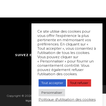
Ce site utilise des cookies pour
vous offrir l'expérience la plus
pertinente en mémorisant vos
préférences. En cliquant sur «
Tout accepter », vous consentez à
l'utilisation de tous les cookies.
SUIVEZ ET CONTACTEZ SORTIR À NIORT
Vous pouvez cliquer sur
« Personnaliser » pour fournir un
consentement contrôlé. Vous
pouvez également refuser
l'utilisation des cookies.
Tout accepter
Tout refuser
Personnaliser
Copyright © 2026 Sortir à Niort | réalisé par
Hapi Collectif
|
Mentions
Politique d'utilisation des cookies
légales
|
Gestion des cookies
|
Plan du site