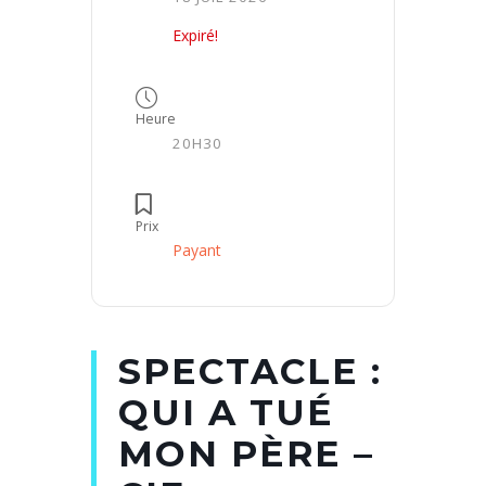
Expiré!
Heure
20H30
Prix
Payant
SPECTACLE :
QUI A TUÉ
MON PÈRE –