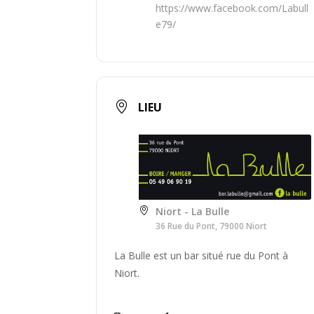
https://www.facebook.com/Labull
e79/
LIEU
Niort - La Bulle
36 Rue du Pont, 79000 Niort
La Bulle est un bar situé rue du Pont à
Niort.