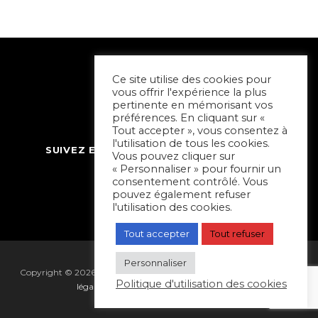
Ce site utilise des cookies pour
vous offrir l'expérience la plus
pertinente en mémorisant vos
préférences. En cliquant sur «
Tout accepter », vous consentez à
l'utilisation de tous les cookies.
SUIVEZ ET CONTACTEZ SORTIR À NIORT
Vous pouvez cliquer sur
« Personnaliser » pour fournir un
consentement contrôlé. Vous
pouvez également refuser
l'utilisation des cookies.
Tout accepter
Tout refuser
Personnaliser
Copyright © 2026 Sortir à Niort | réalisé par
Hapi Collectif
|
Mentions
Politique d'utilisation des cookies
légales
|
Gestion des cookies
|
Plan du site