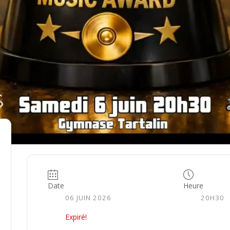
Date
Heure
06 JUIN 2026
20H30
Expiré!