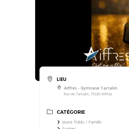
LIEU
Aiffres - Gymnase Tartalin
Rue de Tartalin, 79230 Aiffres
CATÉGORIE
Jeune Public / Famille
Soirées