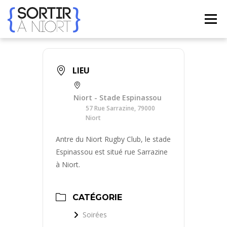
Aller
au
Menu
contenu
ACCUEIL
AGENDA
☀ ÉTÉ 2026 ☀
LIEUX
LIEU
BONS PLANS
CONTACT
Niort - Stade Espinassou
57 Rue Sarrazine, 79000
Niort
FRENCH
▼
Antre du Niort Rugby Club, le stade
Espinassou est situé rue Sarrazine
à Niort.
CATÉGORIE
Soirées