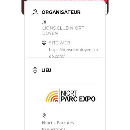
ORGANISATEUR
LIONS CLUB NIORT
DOYEN
SITE WEB
https://lionsniortdoyen.jim
do.com/
LIEU
Niort - Parc des
Expositions