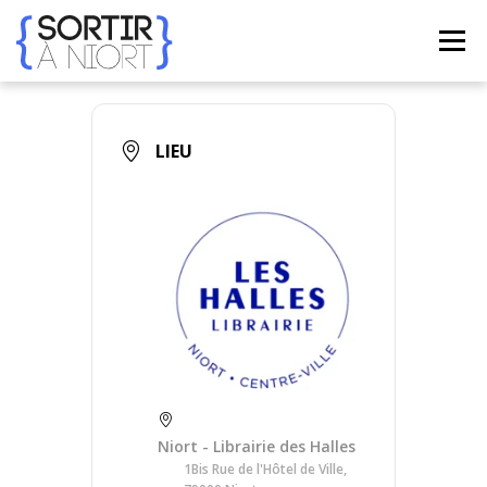
Aller
au
Menu
contenu
ACCUEIL
AGENDA
☀ ÉTÉ 2026 ☀
LIEUX
LIEU
BONS PLANS
CONTACT
FRENCH
▼
Niort - Librairie des Halles
1Bis Rue de l'Hôtel de Ville,