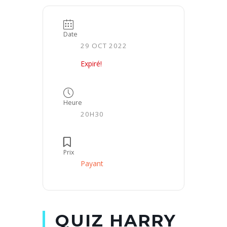
Date
29 OCT 2022
Expiré!
Heure
20H30
Prix
Payant
QUIZ HARRY