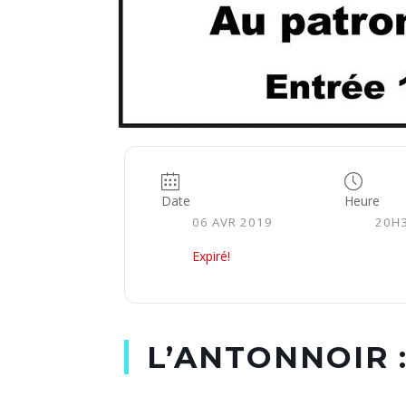
Date
Heure
06 AVR 2019
20H
Expiré!
L’ANTONNOIR 