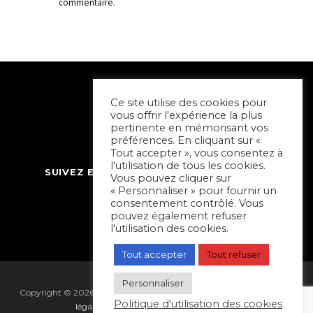
commentaire.
Ce site utilise des cookies pour
vous offrir l'expérience la plus
pertinente en mémorisant vos
préférences. En cliquant sur «
Tout accepter », vous consentez à
l'utilisation de tous les cookies.
SUIVEZ ET CONTACTEZ SORTIR À NIORT
Vous pouvez cliquer sur
« Personnaliser » pour fournir un
consentement contrôlé. Vous
pouvez également refuser
l'utilisation des cookies.
Tout accepter
Tout refuser
Personnaliser
Copyright © 2026 Sortir à Niort | réalisé par
Hapi Collectif
|
Mentions
Politique d'utilisation des cookies
légales
|
Gestion des cookies
|
Plan du site