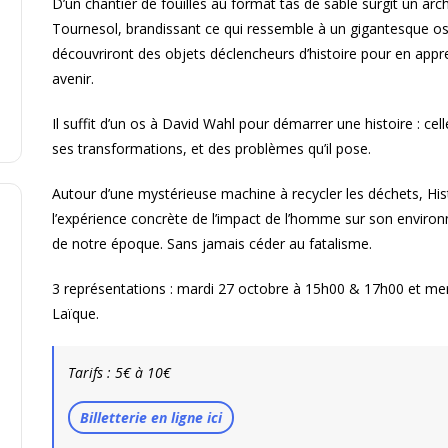
D’un chantier de fouilles au format tas de sable surgit un ar
Tournesol, brandissant ce qui ressemble à un gigantesque os
découvriront des objets déclencheurs d’histoire pour en appre
avenir.
Il suffit d’un os à David Wahl pour démarrer une histoire : cell
ses transformations, et des problèmes qu’il pose.
Autour d’une mystérieuse machine à recycler les déchets, Histoi
l’expérience concrète de l’impact de l’homme sur son environ
de notre époque. Sans jamais céder au fatalisme.
3 représentations : mardi 27 octobre à 15h00 & 17h00 et me
Laïque.
Tarifs : 5€ à 10€
Billetterie en ligne ici