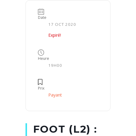
Date
17 OCT 2020
Expiré!
Heure
19H00
Prix
Payant
FOOT (L2) :