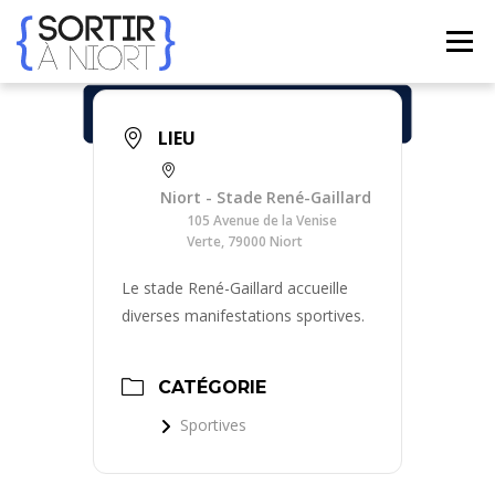
Aller
au
Menu
contenu
ACCUEIL
AGENDA
☀ ÉTÉ 2026 ☀
LIEUX
LIEU
Niort - Stade René-Gaillard
BONS PLANS
CONTACT
105 Avenue de la Venise
Verte, 79000 Niort
Le stade René-Gaillard accueille
FRENCH
▼
diverses manifestations sportives.
CATÉGORIE
Sportives