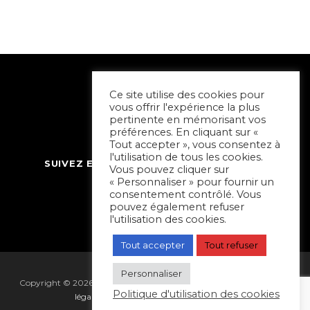
Ce site utilise des cookies pour
vous offrir l'expérience la plus
pertinente en mémorisant vos
préférences. En cliquant sur «
Tout accepter », vous consentez à
l'utilisation de tous les cookies.
SUIVEZ ET CONTACTEZ SORTIR À NIORT
Vous pouvez cliquer sur
« Personnaliser » pour fournir un
consentement contrôlé. Vous
pouvez également refuser
l'utilisation des cookies.
Tout accepter
Tout refuser
Personnaliser
Copyright © 2026 Sortir à Niort | réalisé par
Hapi Collectif
|
Mentions
Politique d'utilisation des cookies
légales
|
Gestion des cookies
|
Plan du site