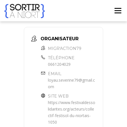
Aller
au
Menu
contenu
ACCUEIL
AGENDA
☀ ÉTÉ 2026 ☀
LIEUX
ORGANISATEUR
MIGR'ACTION79
BONS PLANS
CONTACT
TÉLÉPHONE
0661204029
EMAIL
FRENCH
▼
loyau.severine79@gmail.c
om
SITE WEB
https://www.festivaldesso
lidarites.org/acteurs/colle
ctif-festisol-du-niortais-
1050