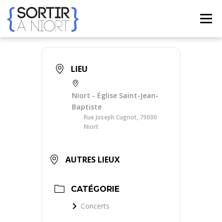
Aller
au
Menu
contenu
ACCUEIL
AGENDA
☀ ÉTÉ 2026 ☀
LIEUX
LIEU
BONS PLANS
CONTACT
Niort - Église Saint-Jean-
Baptiste
Rue Joseph Cugnot, 79000
Niort
FRENCH
▼
AUTRES LIEUX
CATÉGORIE
Concerts