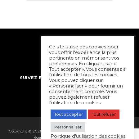
Ce site utilise des cookies pour
vous offrir l'expérience la plus
pertinente en mémorisant vos
préférences. En cliquant sur «
Tout accepter », vous consentez à
l'utilisation de tous les cookies.
SUIVEZ ET CONTACTEZ SORTIR À NIORT
Vous pouvez cliquer sur
« Personnaliser » pour fournir un
consentement contrôlé. Vous
pouvez également refuser
l'utilisation des cookies.
Tout accepter
Tout refuser
Personnaliser
Copyright © 2026 Sortir à Niort | réalisé par
Hapi Collectif
|
Mentions
Politique d'utilisation des cookies
légales
|
Gestion des cookies
|
Plan du site