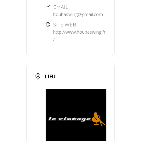
EMAIL
houbaswing@gmail.com
SITE WEB
http://www.houbaswing.fr
/
LIEU