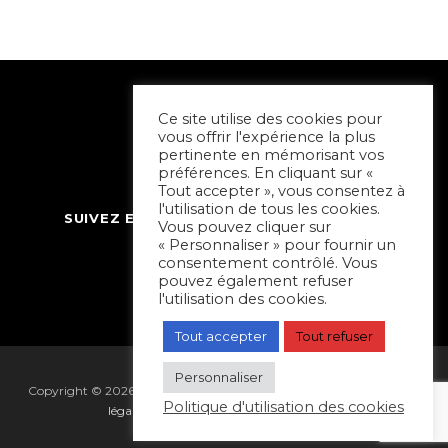
Ce site utilise des cookies pour
vous offrir l'expérience la plus
pertinente en mémorisant vos
préférences. En cliquant sur «
Tout accepter », vous consentez à
l'utilisation de tous les cookies.
SUIVEZ ET CONTACTEZ SORTIR À NIORT
Vous pouvez cliquer sur
« Personnaliser » pour fournir un
consentement contrôlé. Vous
pouvez également refuser
l'utilisation des cookies.
Tout accepter
Tout refuser
Personnaliser
Copyright © 2026 Sortir à Niort | réalisé par
Hapi Collectif
|
Mentions
Politique d'utilisation des cookies
légales
|
Gestion des cookies
|
Plan du site