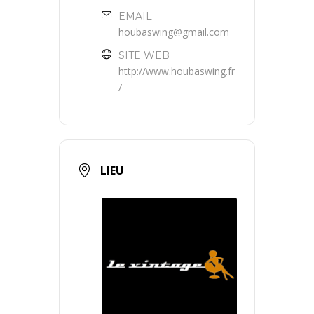
EMAIL
houbaswing@gmail.com
SITE WEB
http://www.houbaswing.fr
/
LIEU