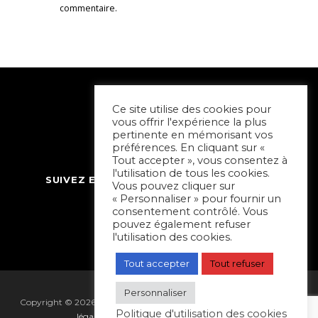
commentaire.
Ce site utilise des cookies pour
vous offrir l'expérience la plus
pertinente en mémorisant vos
préférences. En cliquant sur «
Tout accepter », vous consentez à
l'utilisation de tous les cookies.
SUIVEZ ET CONTACTEZ SORTIR À NIORT
Vous pouvez cliquer sur
« Personnaliser » pour fournir un
consentement contrôlé. Vous
pouvez également refuser
l'utilisation des cookies.
Tout accepter
Tout refuser
Personnaliser
Copyright © 2026 Sortir à Niort | réalisé par
Hapi Collectif
|
Mentions
Politique d'utilisation des cookies
légales
|
Gestion des cookies
|
Plan du site