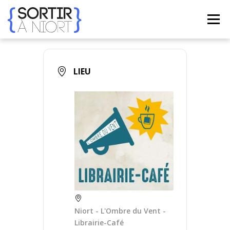
Aller
au
Menu
contenu
ACCUEIL
AGENDA
☀ ÉTÉ 2026 ☀
LIEUX
LIEU
BONS PLANS
CONTACT
FRENCH
▼
Niort - L'Ombre du Vent -
Librairie-Café