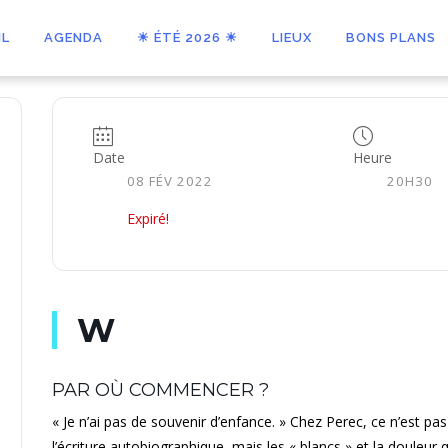
IL
AGENDA
☀ ÉTÉ 2026 ☀
LIEUX
BONS PLANS
Date
Heure
08 FÉV 2022
20H30
Expiré!
W
PAR OÙ COMMENCER ?
« Je n’ai pas de souvenir d’enfance. » Chez Perec, ce n’est pa
l’écriture autobiographique, mais les « blancs » et la douleur