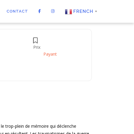
FRENCH
CONTACT
▼
Prix
Payant
s le trop-plein de mémoire qui déclenche
 qui en résultent. Les traumatismes de la guerre