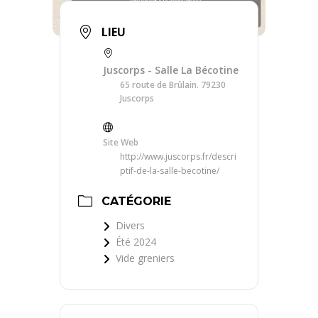
LIEU
Juscorps - Salle La Bécotine
65 route de Brûlain. 79230
Juscorps
Site Web
http://www.juscorps.fr/descri
ptif-de-la-salle-becotine/
CATÉGORIE
Divers
Été 2024
Vide greniers