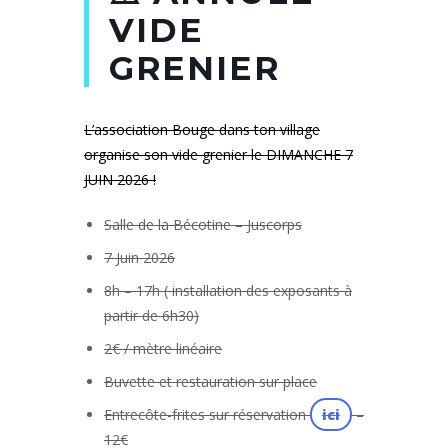
VIDE
GRENIER
L’association Bouge dans ton village
organise son vide grenier le DIMANCHE 7
JUIN 2026 !
Salle de la Bécotine – Juscorps
7 Juin 2026
8h – 17h ( installation des exposants à
partir de 6h30)
2€ / mètre linéaire
Buvette et restauration sur place
Entrecôte-frites sur réservation
ici
–
12€