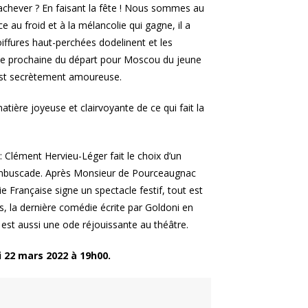
’achever ? En faisant la fête ! Nous sommes au
e au froid et à la mélancolie qui gagne, il a
oiffures haut-perchées dodelinent et les
ctive prochaine du départ pour Moscou du jeune
est secrètement amoureuse.
atière joyeuse et clairvoyante de ce qui fait la
Clément Hervieu-Léger fait le choix d’un
 embuscade. Après Monsieur de Pourceaugnac
e Française signe un spectacle festif, tout est
s, la dernière comédie écrite par Goldoni en
, est aussi une ode réjouissante au théâtre.
i 22 mars 2022 à 19h00.