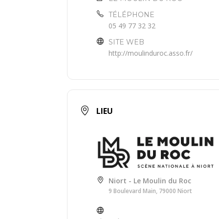
TÉLÉPHONE
05 49 77 32 32
SITE WEB
http://moulinduroc.asso.fr/
LIEU
Niort - Le Moulin du Roc
9 Boulevard Main, 79000 Niort