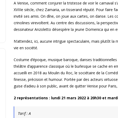
A Venise, comment conjurer la tristesse de voir le carnaval s
XVIIIe siècle, chez Zamaria, un tisserand réputé. Pour faire fac
invité ses amis. On dîne, on joue aux cartes, on danse. Les c
crinolines virevoltent. Au centre des discussions, la perspe
dessinateur Anzoletto désespère la jeune Domenica qui en 
N’attendez, ici, aucune intrigue spectaculaire, mais plutôt la m
vie en société.
Costume d’époque, musique baroque, danses traditionnelles : 
théâtre d’apparence classique où le burlesque se cache en
accueilli en 2018 au Moulin du Roc, le sociétaire de la Comédi
finesse, précision et humour. Portée par des acteurs virtuose
guise d’adieu à son public, avant de quitter Venise pour Paris
2 représentations : lundi 21 mars 2022 à 20h30 et mard
Tarif : A