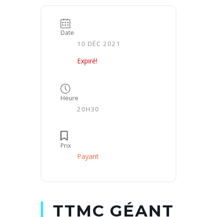
Date
10 DÉC 2021
Expiré!
Heure
20H30
Prix
Payant
TTMC GÉANT