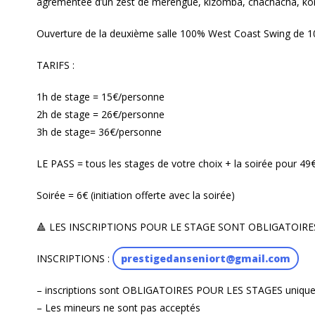
agrémentée d’un zest de merengue, kizomba, chachacha, k
Ouverture de la deuxième salle 100% West Coast Swing de 
TARIFS :
1h de stage = 15€/personne
2h de stage = 26€/personne
3h de stage= 36€/personne
LE PASS = tous les stages de votre choix + la soirée pour 4
Soirée = 6€ (initiation offerte avec la soirée)
🔺 LES INSCRIPTIONS POUR LE STAGE SONT OBLIGATOIRES
INSCRIPTIONS :
prestigedanseniort@gmail.com
– inscriptions sont OBLIGATOIRES POUR LES STAGES uniqu
– Les mineurs ne sont pas acceptés