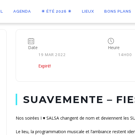
IL
AGENDA
☀ ÉTÉ 2026 ☀
LIEUX
BONS PLANS
Date
Heure
19 MAR 2022
14H00
Expiré!
SUAVEMENTE – FIE
Nos soirées I ♥️ SALSA changent de nom et deviennent les 
Le lieu, la programmation musicale et l’ambiance restent iden