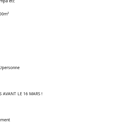
ompa etc
100m²
9€/personne
 AVANT LE 16 MARS !
ement