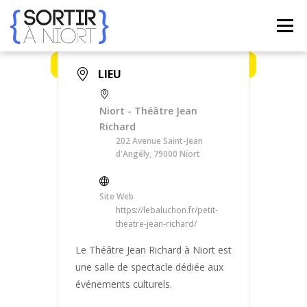
Aller
au
Menu
contenu
LIEU
ACCUEIL
AGENDA
☀ ÉTÉ 2026 ☀
LIEUX
Niort - Théâtre Jean
Richard
BONS PLANS
CONTACT
202 Avenue Saint-Jean
d'Angély, 79000 Niort
FRENCH
▼
Site Web
https://lebaluchon.fr/petit-
theatre-jean-richard/
Le Théâtre Jean Richard à Niort est
une salle de spectacle dédiée aux
événements culturels.