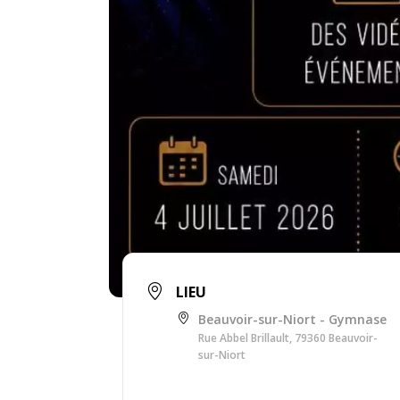
LIEU
Beauvoir-sur-Niort - Gymnase
Rue Abbel Brillault, 79360 Beauvoir-
sur-Niort