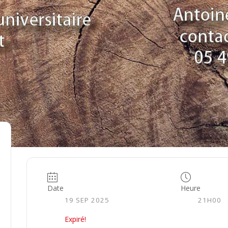
Date
Heure
19 SEP 2025
21H00
Expiré!