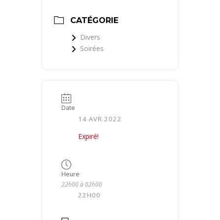
CATÉGORIE
Divers
Soirées
Date
14 AVR 2022
Expiré!
Heure
22h00 à 02h00
22H00