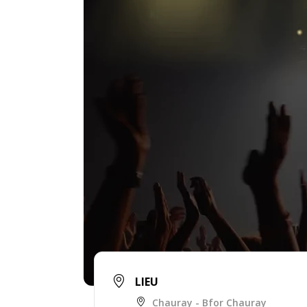
LIEU
Chauray - Bfor Chauray