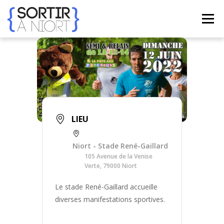
Aller
au
Menu
contenu
ACCUEIL
AGENDA
☀ ÉTÉ 2026 ☀
LIEUX
BONS PLANS
CONTACT
LIEU
FRENCH
▼
Niort - Stade René-Gaillard
105 Avenue de la Venise
Verte, 79000 Niort
Le stade René-Gaillard accueille
diverses manifestations sportives.