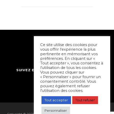
Ce site utilise des cookies pour
vous offrir l'expérience la plus
pertinente en mémorisant vos
préférences. En cliquant sur «
Tout accepter », vous consentez à
l'utilisation de tous les cookies.
SUIVEZ ET CONTACTEZ SORTIR À NIORT
Vous pouvez cliquer sur
« Personnaliser » pour fournir un
consentement contrôlé. Vous
pouvez également refuser
l'utilisation des cookies.
Tout accepter
Tout refuser
Personnaliser
Copyright © 2026 Sortir à Niort | réalisé par
Hapi Collectif
|
Mentions