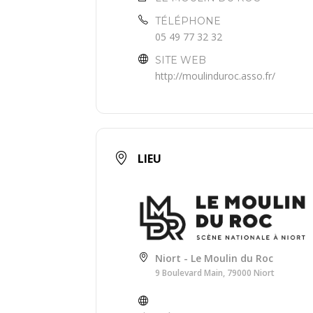
TÉLÉPHONE
05 49 77 32 32
SITE WEB
http://moulinduroc.asso.fr/
LIEU
Niort - Le Moulin du Roc
9 Boulevard Main, 79000 Niort