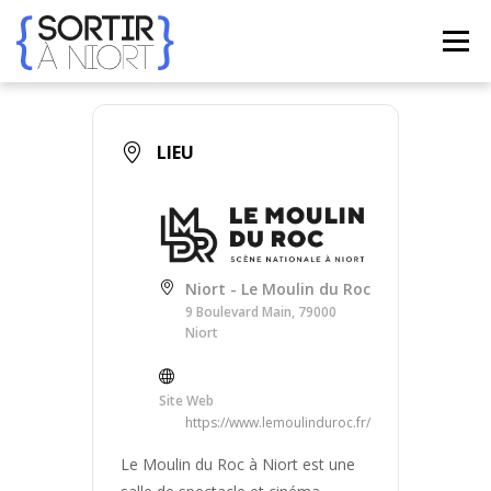
Aller
au
Menu
contenu
ACCUEIL
AGENDA
☀ ÉTÉ 2026 ☀
LIEUX
LIEU
BONS PLANS
CONTACT
Niort - Le Moulin du Roc
FRENCH
▼
9 Boulevard Main, 79000
Niort
Site Web
https://www.lemoulinduroc.fr/
Le Moulin du Roc à Niort est une