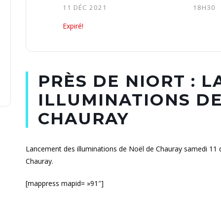
11 DÉC 2021
18H30
Expiré!
PRÈS DE NIORT : 
ILLUMINATIONS D
CHAURAY
Lancement des illuminations de Noël de Chauray samedi 11 d
Chauray.
[mappress mapid= »91″]