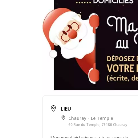
LIEU
Chauray - Le Temple
60 Rue du Temple, 79180 Chauray
Monument historique situé au cœur de