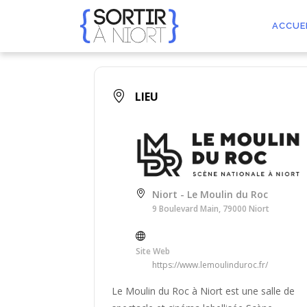
Aller
au
ACCUE
contenu
LIEU
Niort - Le Moulin du Roc
9 Boulevard Main, 79000 Niort
Site Web
https://www.lemoulinduroc.fr/
Le Moulin du Roc à Niort est une salle de