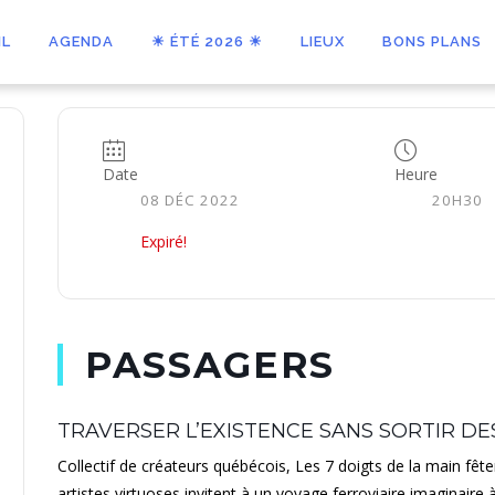
IL
AGENDA
☀ ÉTÉ 2026 ☀
LIEUX
BONS PLANS
Date
Heure
08 DÉC 2022
20H30
Expiré!
PASSAGERS
TRAVERSER L’EXISTENCE SANS SORTIR DES
Collectif de créateurs québécois, Les 7 doigts de la main fête
artistes virtuoses invitent à un voyage ferroviaire imaginaire