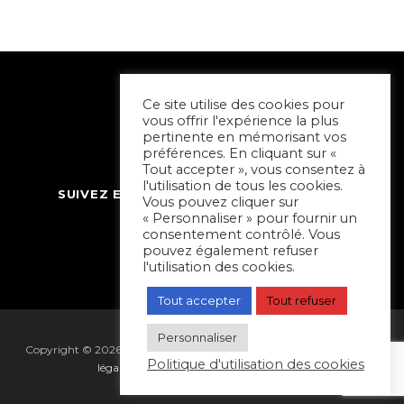
Ce site utilise des cookies pour
vous offrir l'expérience la plus
pertinente en mémorisant vos
préférences. En cliquant sur «
Tout accepter », vous consentez à
l'utilisation de tous les cookies.
SUIVEZ ET CONTACTEZ SORTIR À NIORT
Vous pouvez cliquer sur
« Personnaliser » pour fournir un
consentement contrôlé. Vous
pouvez également refuser
l'utilisation des cookies.
Tout accepter
Tout refuser
Personnaliser
Copyright © 2026 Sortir à Niort | réalisé par
Hapi Collectif
|
Mentions
Politique d'utilisation des cookies
légales
|
Gestion des cookies
|
Plan du site