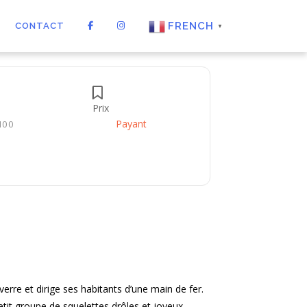
FRENCH
CONTACT
▼
Prix
Payant
H00
verre et dirige ses habitants d’une main de fer.
tit groupe de squelettes drôles et joyeux