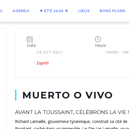
IL
AGENDA
☀ ÉTÉ 2026 ☀
LIEUX
BONS PLANS
Date
Heure
29 OCT 2021
14H00 - 19
Expiré!
MUERTO O VIVO
AVANT LA TOUSSAINT, CÉLÉBRONS LA VIE !
Richard Lamaille, gouverneur tyrannique, construit sa cité de 
Pourtant, caché dans un immeuble, Le Die Lie Lamaille, un pe