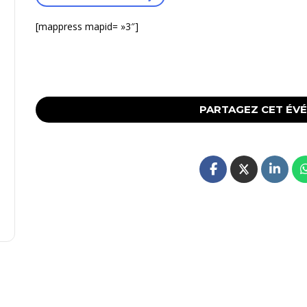
[mappress mapid= »3″]
PARTAGEZ CET ÉV