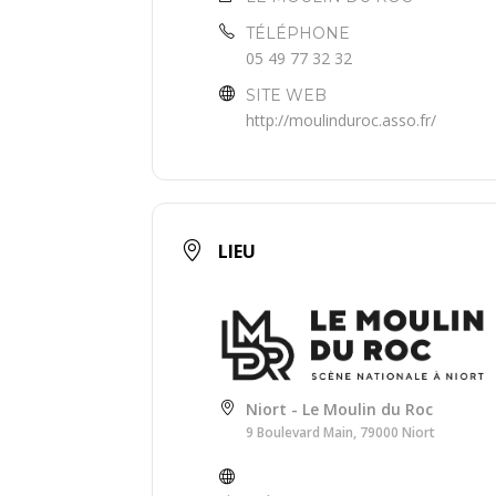
TÉLÉPHONE
05 49 77 32 32
SITE WEB
http://moulinduroc.asso.fr/
LIEU
Niort - Le Moulin du Roc
9 Boulevard Main, 79000 Niort